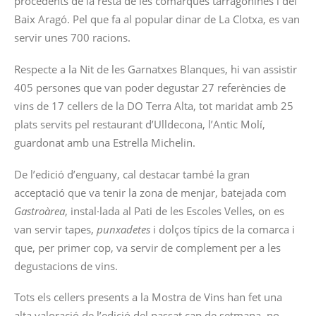
procedents de la resta de les comarques tarragonines i del
Baix Aragó. Pel que fa al popular dinar de La Clotxa, es van
servir unes 700 racions.
Respecte a la Nit de les Garnatxes Blanques, hi van assistir
405 persones que van poder degustar 27 referències de
vins de 17 cellers de la DO Terra Alta, tot maridat amb 25
plats servits pel restaurant d’Ulldecona, l’Antic Molí,
guardonat amb una Estrella Michelin.
De l’edició d’enguany, cal destacar també la gran
acceptació que va tenir la zona de menjar, batejada com
Gastroàrea
, instal·lada al Pati de les Escoles Velles, on es
van servir tapes,
punxadetes
i dolços típics de la comarca i
que, per primer cop, va servir de complement per a les
degustacions de vins.
Tots els cellers presents a la Mostra de Vins han fet una
alta valoració de l’edició del passat cap de setmana, no