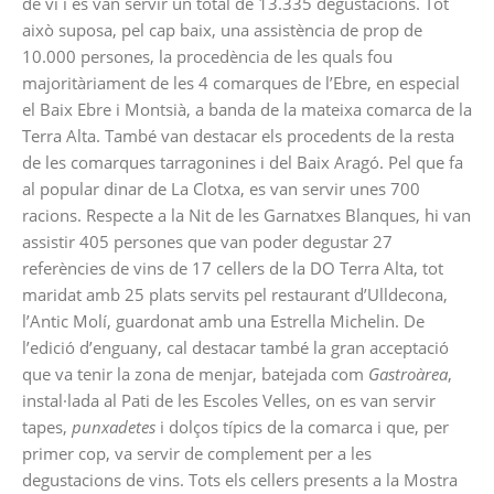
de vi i es van servir un total de 13.335 degustacions. Tot
això suposa, pel cap baix, una assistència de prop de
10.000 persones, la procedència de les quals fou
majoritàriament de les 4 comarques de l’Ebre, en especial
el Baix Ebre i Montsià, a banda de la mateixa comarca de la
Terra Alta. També van destacar els procedents de la resta
de les comarques tarragonines i del Baix Aragó. Pel que fa
al popular dinar de La Clotxa, es van servir unes 700
racions. Respecte a la Nit de les Garnatxes Blanques, hi van
assistir 405 persones que van poder degustar 27
referències de vins de 17 cellers de la DO Terra Alta, tot
maridat amb 25 plats servits pel restaurant d’Ulldecona,
l’Antic Molí, guardonat amb una Estrella Michelin. De
l’edició d’enguany, cal destacar també la gran acceptació
que va tenir la zona de menjar, batejada com
Gastroàrea
,
instal·lada al Pati de les Escoles Velles, on es van servir
tapes,
punxadetes
i dolços típics de la comarca i que, per
primer cop, va servir de complement per a les
degustacions de vins. Tots els cellers presents a la Mostra