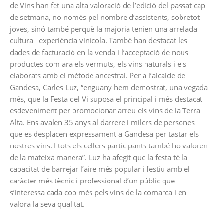
de Vins han fet una alta valoració de l’edició del passat cap
de setmana, no només pel nombre d’assistents, sobretot
joves, sinó també perquè la majoria tenien una arrelada
cultura i experiència vinícola. També han destacat les
dades de facturació en la venda i l’acceptació de nous
productes com ara els vermuts, els vins naturals i els
elaborats amb el mètode ancestral. Per a l’alcalde de
Gandesa, Carles Luz, “enguany hem demostrat, una vegada
més, que la Festa del Vi suposa el principal i més destacat
esdeveniment per promocionar arreu els vins de la Terra
Alta. Ens avalen 35 anys al darrere i milers de persones
que es desplacen expressament a Gandesa per tastar els
nostres vins. I tots els cellers participants també ho valoren
de la mateixa manera”. Luz ha afegit que la festa té la
capacitat de barrejar l’aire més popular i festiu amb el
caràcter més tècnic i professional d’un públic que
s’interessa cada cop més pels vins de la comarca i en
valora la seva qualitat.