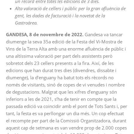
un rècord entre totes les edicions de 3 dies.
Alta valoració de cellers i públic per la gran afluència de
gent, les dades de facturació i la novetat de la
Gastroàrea.
GANDESA, 8 de novembre de 2022.
Gandesa va tancar
diumenge la seva 35a edició de la Festa del Vi-Mostra de
Vins de la Terra Alta amb una enorme afluència de públic i
una altíssima valoració per part dels assistents però
sobretot dels 23 cellers presents a la fira. Així, de les
edicions que han durat tres dies (divendres, dissabte i
diumenge), la d’enguany ha batut tots els rècords no
només de visitants, sinó de copes de vi venudes i nombre
de degustacions. Malgrat que les xifres d’enguany són
inferiors a les de 2021, s’ha de tenir en compte que la
passada edició va coincidir amb el pont de Tots Sants i, per
tant, la festa es va perllongar un dia més. Un cop efectuat
el recompte per part de la Comissió Organitzadora, durant
aquest cap de setmana es van vendre prop de 2.000 copes