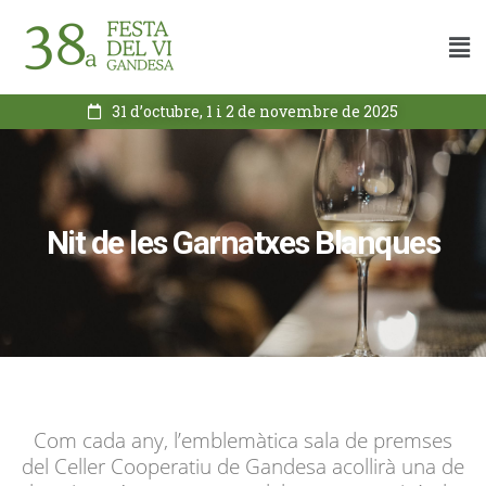
31 d’octubre, 1 i 2 de novembre de 2025
Nit de les Garnatxes Blanques
Com cada any, l’emblemàtica sala de premses
del Celler Cooperatiu de Gandesa acollirà una de